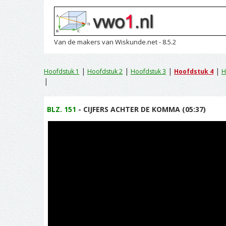
Van de makers van Wiskunde.net - 8.5.2
|
|
|
|
Hoofdstuk 1
Hoofdstuk 2
Hoofdstuk 3
Hoofdstuk 4
H
|
BLZ. 151
- CIJFERS ACHTER DE KOMMA (05:37)