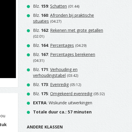
Blz.
159
:
Schatten
(01:44)
Blz.
160
:
Afronden bij praktische
situaties
(04:27)
Blz.
162
:
Rekenen met grote getallen
(02:01)
Blz.
164
:
Percentages
(04:29)
Blz.
167
:
Percentages berekenen
(04:31)
Blz.
171
:
Verhouding en
verhoudingstabel
(03:42)
Blz.
173
:
Evenredig
(05:12)
Blz.
175
:
Omgekeerd evenredig
(05:32)
EXTRA
: Wiskunde uitwerkingen
Totale duur ca.: 57 minuten
jou
tuk
ANDERE KLASSEN