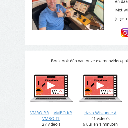
en daa
Met wi
Jurgen
Boek ook één van onze examenvideo-pakke
VMBO BB
VMBO KB
Havo Wiskunde A
VMBO TL
41 video's
27 video's
6 uur en 1 minuten