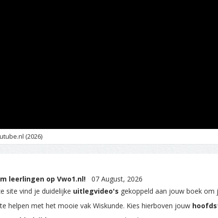
utube.nl (2026)
m leerlingen op Vwo1.nl!
07 August, 2026
 site vind je duidelijke
uitlegvideo's
gekoppeld aan jouw boek om 
 te helpen met het mooie vak Wiskunde. Kies hierboven jouw
hoofds