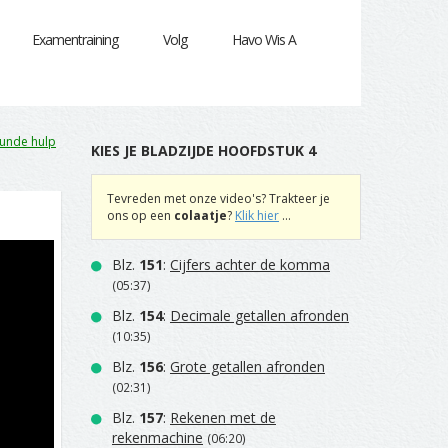
Examentraining
Volg
Havo Wis A
unde hulp
KIES JE BLADZIJDE HOOFDSTUK 4
Tevreden met onze video's? Trakteer je
ons op een
colaatje
?
Klik hier
...
Blz.
151
:
Cijfers achter de komma
(05:37)
Blz.
154
:
Decimale getallen afronden
(10:35)
Blz.
156
:
Grote getallen afronden
(02:31)
Blz.
157
:
Rekenen met de
rekenmachine
(06:20)