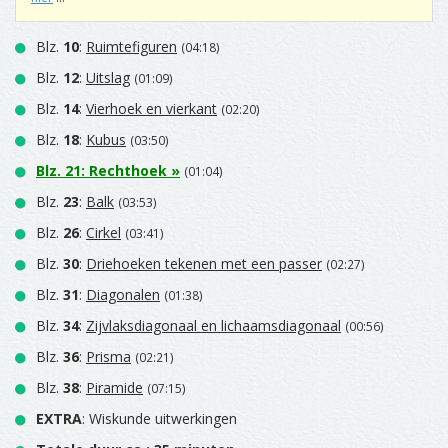
Blz.
10
:
Ruimtefiguren
(04:18)
Blz.
12
:
Uitslag
(01:09)
Blz.
14
:
Vierhoek en vierkant
(02:20)
Blz.
18
:
Kubus
(03:50)
Blz.
21
:
Rechthoek
»
(01:04)
Blz.
23
:
Balk
(03:53)
Blz.
26
:
Cirkel
(03:41)
Blz.
30
:
Driehoeken tekenen met een passer
(02:27)
Blz.
31
:
Diagonalen
(01:38)
Blz.
34
:
Zijvlaksdiagonaal en lichaamsdiagonaal
(00:56)
Blz.
36
:
Prisma
(02:21)
Blz.
38
:
Piramide
(07:15)
EXTRA
: Wiskunde uitwerkingen