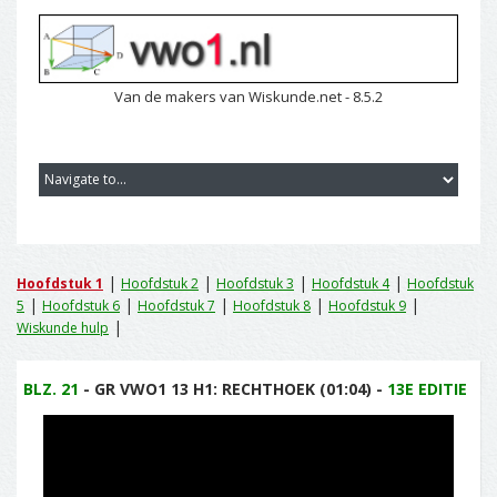
Van de makers van Wiskunde.net - 8.5.2
|
|
|
|
Hoofdstuk 1
Hoofdstuk 2
Hoofdstuk 3
Hoofdstuk 4
Hoofdstuk
|
|
|
|
|
5
Hoofdstuk 6
Hoofdstuk 7
Hoofdstuk 8
Hoofdstuk 9
|
Wiskunde hulp
BLZ. 21
- GR VWO1 13 H1: RECHTHOEK (01:04) -
13E EDITIE