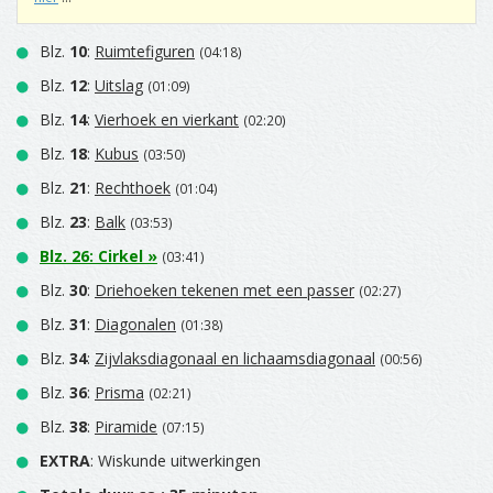
Blz.
10
:
Ruimtefiguren
(04:18)
Blz.
12
:
Uitslag
(01:09)
Blz.
14
:
Vierhoek en vierkant
(02:20)
Blz.
18
:
Kubus
(03:50)
Blz.
21
:
Rechthoek
(01:04)
Blz.
23
:
Balk
(03:53)
Blz.
26
:
Cirkel
»
(03:41)
Blz.
30
:
Driehoeken tekenen met een passer
(02:27)
Blz.
31
:
Diagonalen
(01:38)
Blz.
34
:
Zijvlaksdiagonaal en lichaamsdiagonaal
(00:56)
Blz.
36
:
Prisma
(02:21)
Blz.
38
:
Piramide
(07:15)
EXTRA
: Wiskunde uitwerkingen