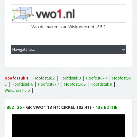
Van de makers van Wiskunde.net - 8.5.2
|
|
|
|
Hoofdstuk 1
Hoofdstuk 2
Hoofdstuk 3
Hoofdstuk 4
Hoofdstuk
|
|
|
|
|
5
Hoofdstuk 6
Hoofdstuk 7
Hoofdstuk 8
Hoofdstuk 9
|
Wiskunde hulp
BLZ. 26
- GR VWO1 13 H1: CIRKEL (03:41) -
13E EDITIE